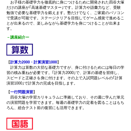
お子様の基礎学力を徹底的に身につけるために開発された四谷大塚
だけの
講座が｢高速基礎マスター｣です。計算力や語彙力など、受験
勉強で必要な基礎学力を鍛えます。塾だけでなく、ご家庭のパソコン
で受講が可能です。ステージクリアを目指してゲーム感覚で進めるこ
とが出来るので、楽しみながら基礎学力を身につけることが出来ま
す。
－講座紹介ー
【
計算力2000・計算演習1000
】
計算力は算数の大切な基礎力ですが、身に付けるためには毎日の学
習の積み重ねが必要です。｢計算力2000｣で、計算の基礎を習得し、
スピードと正確さを身に付けます。その上で入試問題レベルの｢計算
演習1000｣で計算力の完成を目指します。
【
一行問題演習
】
四谷大塚の学習カリキュラムに準拠しており、その週に学んだ単元
の演習問題を学習できます。毎週の基礎学力の定着を図ることはもち
ろん、総合テスト前の復習にも活用できます。