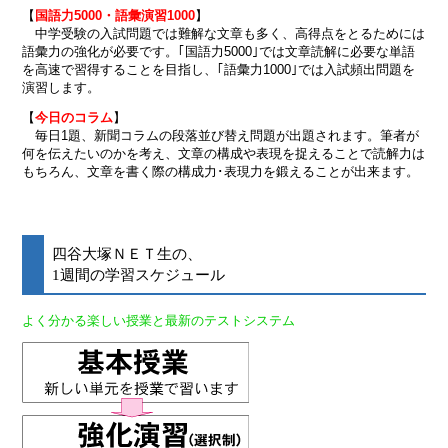
【
国語力5000・語彙演習1000
】
中学受験の入試問題では難解な文章も多く、高得点をとるためには
語彙力の強化が必要です。｢国語力5000｣では文章読解に必要な単語
を高速で習得することを目指し、｢語彙力1000｣では入試頻出問題を
演習します。
【
今日のコラム
】
毎日1題、新聞コラムの段落並び替え問題が出題されます。筆者が
何を伝えたいのかを考え、文章の構成や表現を捉えることで読解力は
もちろん、文章を書く際の構成力･表現力を鍛えることが出来ます。
四谷大塚ＮＥＴ生の、
1週間の学習スケジュール
よく分かる楽しい授業と最新のテストシステム