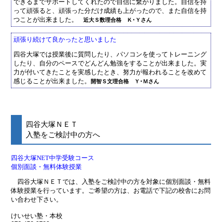
できるまでサポートしてくれたので自信に繋がりました。自信を持
って頑張ると、頑張った分だけ成績も上がったので、また自信を持
つことが出来ました。
近大Ｓ数理合格 Ｋ･Ｙさん
頑張り続けて良かったと思いました
四谷大塚では授業後に質問したり、パソコンを使ってトレーニング
したり、自分のペースでどんどん勉強をすることが出来ました。実
力が付いてきたことを実感したとき、努力が報われることを改めて
感じることが出来ました。
開智Ｓ文理合格 Ｙ･Ｍさん
四谷大塚ＮＥＴ
入塾をご検討中の方へ
四谷大塚NET中学受験コース
個別面談・無料体験授業
四谷大塚ＮＥＴでは、入塾をご検討中の方を対象に個別面談・無料
体験授業を行っています。ご希望の方は、お電話で下記の校舎にお問
い合わせ下さい。
けいせい塾・本校